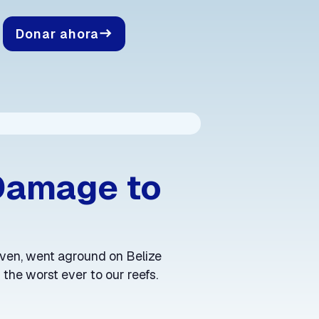
Donar ahora
east
Damage to
ven, went aground on Belize
 the worst ever to our reefs.