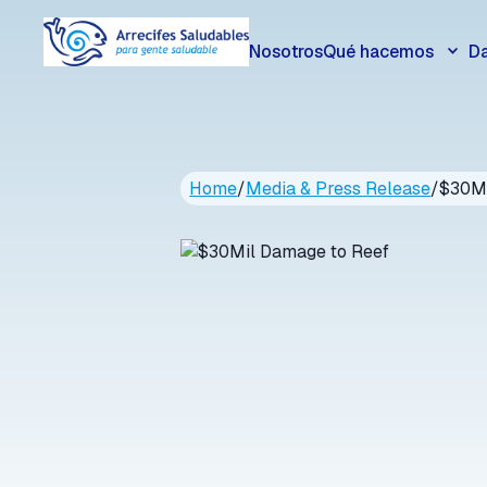
Nosotros
Qué hacemos
Da
Home
/
Media & Press Release
/
$30Mi