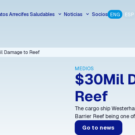
tos Arrecifes Saludables
Noticias
Socios
ENG
ESP
l Damage to Reef
MEDIOS
$30Mil 
Reef
The cargo ship Westerha
Barrier Reef being one of
Go to news