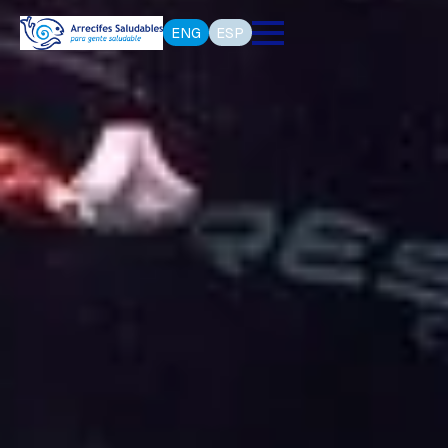
ENG
ESP