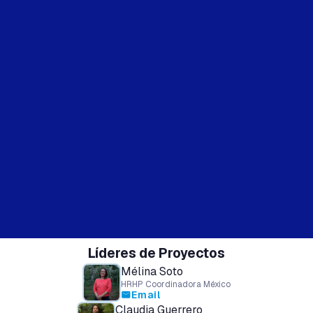
Líderes de Proyectos
Mélina Soto
HRHP Coordinadora México
Email
mail
Claudia Guerrero