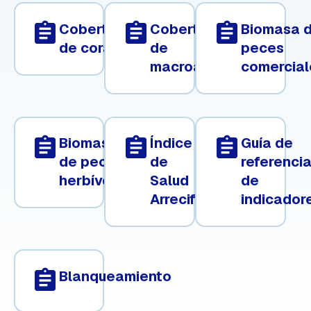
assignment
assignment
assignment
Cobertura
Cobertura
Biomasa 
de coral
de
peces
macroalgas
comercial
assignment
assignment
assignment
Biomasa
Índice
Guía de
de peces
de
referenci
herbívoros
Salud
de
Arrecifal
indicador
assignment
Blanqueamiento